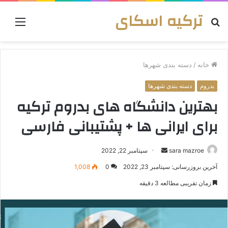
ترکیه اسکای
جستجو
منو
برای
خانه
/
دسته بندی شهرها
بدروم
دسته بندی شهرها
بهترین دانشگاه های بدروم ترکیه
برای ایرانی ها + پشتیبانی فارسی
ارسال
sara mazroe
سپتامبر 22, 2022
به
آخرین بروزرسانی: سپتامبر 23, 2022
0
1,008
ایمیل
زمان تقریبی مطالعه 3 دقیقه