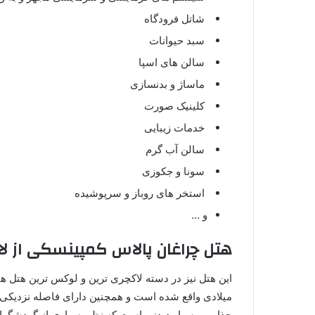
شاتل فرودگاه
سبد حیوانات
سالن های اسپا
ماساژ و بدنسازی
کلینیک صورت
خدمات زیبایی
سالن آب گرم
سونا و جکوزی
استخر های روباز و سرپوشیده
و …
هتل چراغان پالاس کمپینسکی از لاکچری 
میلادی واقع شده است و همچنین دارای فاصله نزدیکی ب
جذاب و بسیار دیدنی است که نظر بسیاری از گردشگرا