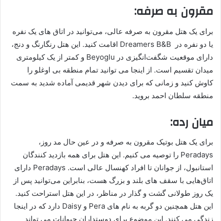
مقرون ‌به ‌صرفه:
برای یک هتل مقرون به صرفه عالی، می‌توانید در اتاق‌ های یک ‌نفره
یا دو نفره در Dreamers B&B اقامت کنید. این هتل رنگارنگ و دنج،
دارای موقعیت شگفت‌انگیزی در Beyoglu و کمتر از یک کیلومتری
میدان تقسیم است. از اینجا می توانید تمام منطقه بی اوغلو را
کاوش کنید و زمانی که برای دیدن شهر قدیمی آماده شدید به سمت
منطقه سلطان احمد بروید.
میان رده:
برای یک هتل بوتیک مقرون به صرفه و در عین حال مد روز،
Peradays را توصیه می کنیم. این هتل برای همه بازدید کنندگان
استانبول، از جوانان تا افراد کهنسال عالی است. Peradays دارای
اتاق‌هایی با سقف های بلند و بزرگ هست، بنابراین می‌توانید پس از
یک روز طولانی گشت ‌و گذار در مناظر، در این هتل استراحت کنید.
این هتل همچنین دو گربه به نام های Pera و Daisy دارد که در اینجا
زندگی می کنند. این موضوع برای دوستداران حیوانات می تواند