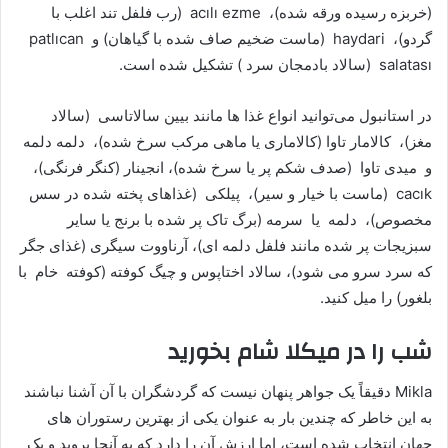
(خربزه رسیده ورقه شده)، acılı ezme (رب فلفل تند اغلب با
گردو)، haydari (ماست ضخیم صاف شده با گیاهان) و patlıcan
salatası (سالاد بادمجان سرد ) تشکیل شده است.
در استانبول می‌توانید انواع غذا ها مانند بیین سالاتاسی (سالاد
مغز)، کالامار تاوا (کالاماری یا ماهی مرکب سرخ شده)، دلمه دلمه
و میدی تاوا (صدف شکم پر یا سرخ شده)، انجینار (کنگر فرنگی)،
cacık (ماست با خیار و سیر)، پیلکی (غذاهای پخته شده در سس
مخصوص)، دلمه یا سرمه (برگ تاک پر شده با برنج یا سایر
سبزیجات پر شده مانند فلفل دلمه ای)، آرناووت سیگری (غذای جگر
که سرد سرو می شود)، سالاد اختاپوس و چیگ کوفته (کوفته خام با
بلغور) را میل کنید.
شب را در میکلا شام بخورید
Mikla دقیقاً یک جواهر پنهان نیست که گردشگران با آن آشنا نباشند
به این خاطر که چندین بار به عنوان یکی از بهترین رستوران های
جهان انتخاب شده است، اما ارزش آن را دارد که به آنجا بروید و یک