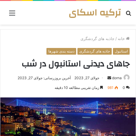
ترکیه اسکای
جستجو
منو
برای
خانه
/
جاذبه های گردشگری
استانبول
جاذبه های گردشگری
دسته بندی شهرها
جاهای دیدنی استانبول در شب
ارسال
dorna
جولای 27, 2023
آخرین بروزرسانی: جولای 27, 2023
به
0
981
زمان تقریبی مطالعه 10 دقیقه
ایمیل